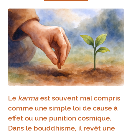
Le
karma
est souvent mal compris
comme une simple loi de cause à
effet ou une punition cosmique.
Dans le bouddhisme, il revêt une